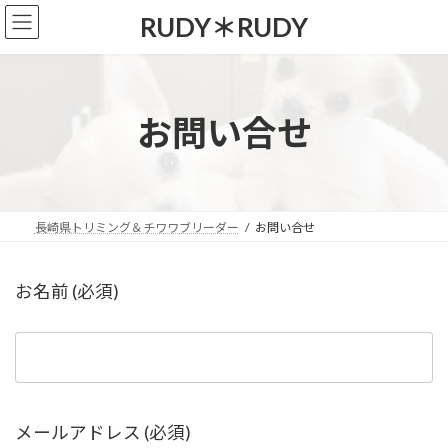
コ
ナ
RUDY＊RUDY
ン
ビ
テ
ゲ
ン
ー
ツ
シ
お問い合せ
へ
ョ
ス
ン
キ
に
ッ
移
長崎県トリミング＆チワワブリーダー
お問い合せ
プ
動
お名前 (必須)
メールアドレス (必須)