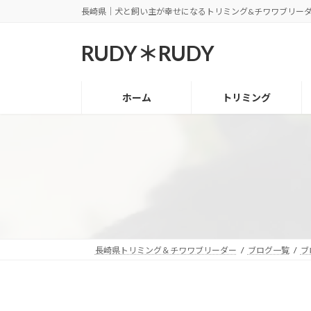
コ
ナ
長崎県｜犬と飼い主が幸せになるトリミング&チワワブリー
ン
ビ
RUDY＊RUDY
テ
ゲ
ン
ー
ツ
シ
ホーム
トリミング
へ
ョ
ス
ン
キ
に
ッ
移
プ
動
長崎県トリミング＆チワワブリーダー
ブログ一覧
ブ