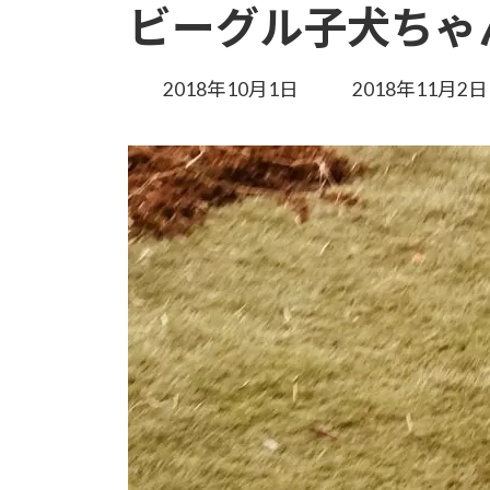
ビーグル子犬ちゃ
最
2018年10月1日
2018年11月2日
終
更
新
日
時
: