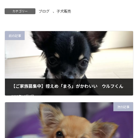
ブログ
、
子犬販売
カテゴリー
前の記事
【ご家族募集中】控えめ「まろ」がかわいい ウルフくん
2023年10月2日
次の記事