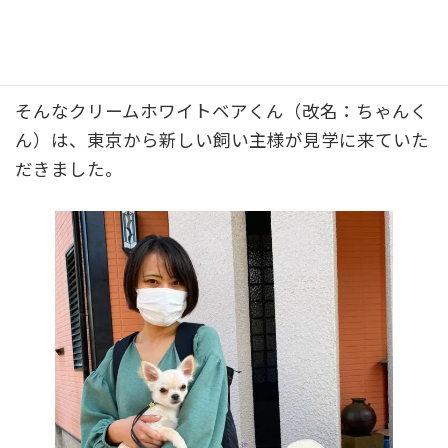
更
賢く、機敏な動きで構成の好い、かわいい男の子。
新
日
性格も明るくてよく飼い主の事も見る子でした。
時
:
そんなクリームホワイトベアくん（改名：ちゃんく
ん）は、東京から新しい飼い主様が見学に来ていた
だきました。